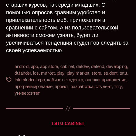
старших курсов, так среди младших. С
помощью опросов сравним удобство и
привлекательность моб. приложения в
сравнении с сайтом. А из пользовательской
активности сможем узнать, будет ли
увеличиваться тенденция студентов следить за
своей успеваемостью.
android
,
app
,
app store
,
cabinet
,
defdev
,
defend
,
developing
,
dufander
,
ios
,
market
,
play
,
play market
,
store
,
student
,
tstu
,
tstu student app
,
кабинет студента
,
оценки
,
приложение
,
Метки
программирование
,
проект
,
разработка
,
студент
,
тгту
,
университет
Рубрики
TSTU CABINET