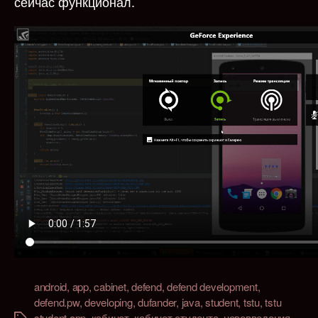
сейчас функционал.
android
,
app
,
cabinet
,
defend
,
defend development
,
defend.pw
,
developing
,
dufander
,
java
,
student
,
tstu
,
tstu
student app
,
кабинет
,
кабинет студента
,
нововведения
,