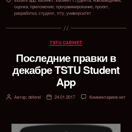
Метки
оценки
,
приложение
,
программирование
,
проект
,
разработка
,
студент
,
тгту
,
университет
Рубрики
TSTU CABINET
Последние правки в
декабре TSTU Student
App
к
Автор:
defend
24.01.2017
Комментариев
нет
Автор
Дата
записи
записи
записи
После
правки
в
декабр