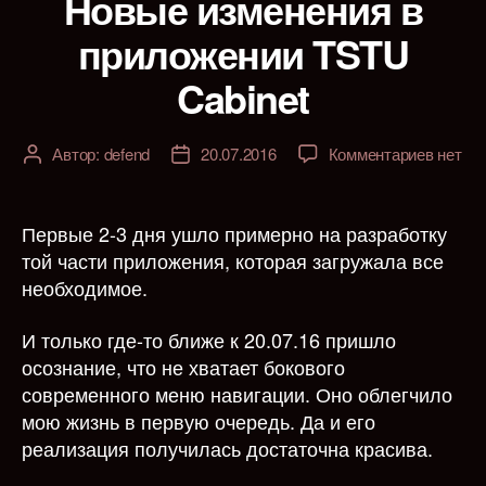
Новые изменения в
приложении TSTU
Cabinet
к
Автор:
defend
20.07.2016
Комментариев
нет
Автор
Дата
записи
записи
записи
Новые
измене
Первые 2-3 дня ушло примерно на разработку
в
той части приложения, которая загружала все
прилож
необходимое.
TSTU
Cabinet
И только где-то ближе к 20.07.16 пришло
осознание, что не хватает бокового
современного меню навигации. Оно облегчило
мою жизнь в первую очередь. Да и его
реализация получилась достаточна красива.