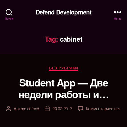
Defend Development
Поиск
Меню
Tag:
cabinet
Рубрики
БЕЗ РУБРИКИ
Student App — Две
недели работы и…
к
Автор:
defend
20.02.2017
Комментариев
нет
Автор
Дата
записи
записи
записи
Student
App