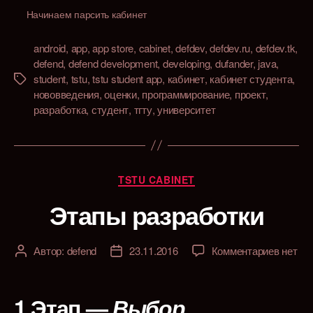
Начинаем парсить кабинет
android
,
app
,
app store
,
cabinet
,
defdev
,
defdev.ru
,
defdev.tk
,
defend
,
defend development
,
developing
,
dufander
,
java
,
student
,
tstu
,
tstu student app
,
кабинет
,
кабинет студента
,
Метки
нововведения
,
оценки
,
программирование
,
проект
,
разработка
,
студент
,
тгту
,
университет
Рубрики
TSTU CABINET
Этапы разработки
к
Автор:
defend
23.11.2016
Комментариев
нет
Автор
Дата
записи
записи
записи
Этапы
разраб
1 Этап
—
Выбор