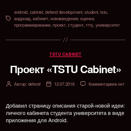
android
,
cabinet
,
defend development
,
student
,
tstu
,
андроид
,
кабинет
,
нововведения
,
оценки
,
Метки
программирование
,
проект
,
студент
,
тгту
,
университет
Рубрики
TSTU CABINET
Проект «TSTU Cabinet»
к
Автор:
defend
12.07.2016
Комментариев
нет
Автор
Дата
записи
записи
записи
Проект
«TSTU
Добавил страницу описания старой-новой идеи:
Cabinet
личного кабинета студента университета в виде
приложения для Android.