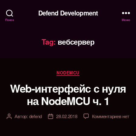
Defend Development
Поиск
Меню
Tag:
вебсервер
Рубрики
NODEMCU
Web-интерфейс с нуля
на NodeMCU ч. 1
к
Автор:
defend
28.02.2018
Комментариев
нет
Автор
Дата
записи
записи
записи
Web-
интерф