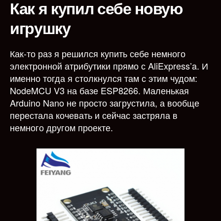
Как я купил себе новую
с
игрушку
нуля
на
NodeM
Как-то раз я решился купить себе немного
ч.
электронной атрибутики прямо с AliExpress’a. И
1
именно тогда я столкнулся там с этим чудом:
NodeMCU V3 на базе ESP8266. Маленькая
Arduino Nano не просто загрустила, а вообще
перестала кочевать и сейчас застряла в
немного другом проекте.