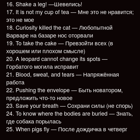
16. Shake a leg! —Шевелись!
17. It is not my cup of tea — Мне это не нравится;
это не мое
18. Curiosity killed the cat — Любопытной
Варваре на базаре нос оторвали
19. To take the cake — Превзойти всех (в
хорошем или плохом смысле)
20. A leopard cannot change its spots —
Горбатого могила исправит
21. Blood, sweat, and tears — Напряжённая
работа
22. Pushing the envelope — Быть новатором,
предложить что-то новое
23. Save your breath — Cохрани силы (не спорь)
24. To know where the bodies are buried — Знать,
где собака порылась
25. When pigs fly — После дождичка в четверг