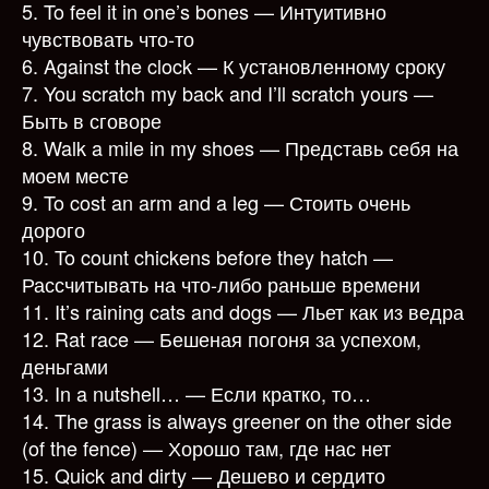
5. To feel it in one’s bones — Интуитивно
чувствовать что-то
6. Against the clock — К установленному сроку
7. You scratch my back and I’ll scratch yours —
Быть в сговоре
8. Walk a mile in my shoes — Представь себя на
моем месте
9. To cost an arm and a leg — Стоить очень
дорого
10. To count chickens before they hatch —
Рассчитывать на что-либо раньше времени
11. It’s raining cats and dogs — Льет как из ведра
12. Rat race — Бешеная погоня за успехом,
деньгами
13. In a nutshell… — Если кратко, то…
14. The grass is always greener on the other side
(of the fence) — Хорошо там, где нас нет
15. Quick and dirty — Дешево и сердито